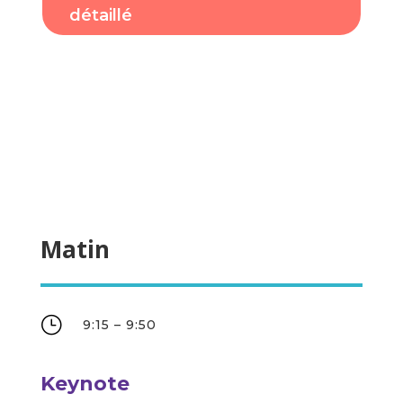
détaillé
Matin
}
9:15 – 9:50
Keynote