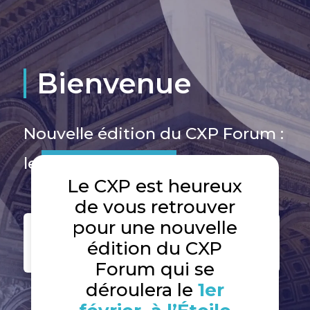
Bienvenue
Nouvelle édition du CXP Forum :
le
1 Février 2024.
Le CXP est heureux
de vous retrouver
pour une nouvelle
Les progiciels à l’heure de
édition du CXP
l’IA
Forum qui se
déroulera le
1er