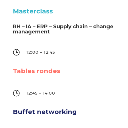
Masterclass
RH – IA – ERP – Supply chain – change
management
}
12:00 – 12:45
Tables rondes
}
12:45 – 14:00
Buffet networking